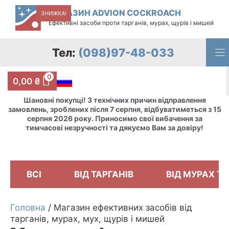
Перейти
МАГАЗИН ADVION COCKROACH
ЗНИЖКА!
ЗНИЖКА!
ЗНИЖКА!
ЗНИЖКА!
ЗНИЖКА!
ЗНИЖКА!
ЗНИЖКА!
ЗНИЖКА!
ЗНИЖКА!
ЗНИЖКА!
ЗНИЖКА!
ЗНИЖКА!
ЗНИЖКА!
ЗНИЖКА!
ЗНИЖКА!
ЗНИЖКА!
до
Ефективні засоби проти тарганів, мурах, щурів і мишей
вмісту
Тел:
(098)97-48-033
0
0,00
₴
Шановні покупці! З технічних причин відправлення
замовлень, зроблених після 7 серпня, відбуватиметься з 15
серпня 2026 року. Приносимо свої вибачення за
тимчасові незручності та дякуємо Вам за довіру!
ВСІ
ВІД ТАРГАНІВ
ВІД МУРАХ ТА
Головна
/ Магазин ефективних засобів від
тарганів, мурах, мух, щурів і мишей