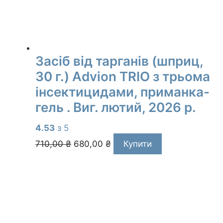
Засіб від тарганів (шприц,
30 г.) Advion TRIO з трьома
інсектицидами, приманка-
гель . Виг. лютий, 2026 р.
4.53
з 5
Оригінальна
Поточна
710,00
₴
680,00
₴
Купити
ціна:
ціна:
710,00 ₴.
680,00 ₴.