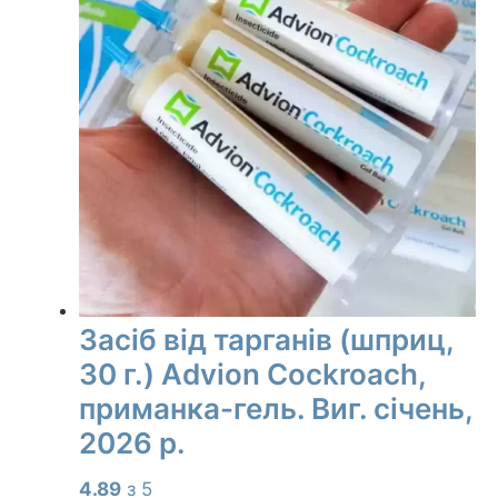
Засіб від тарганів (шприц,
30 г.) Advion Cockroach,
приманка-гель. Виг. січень,
2026 р.
4.89
з 5