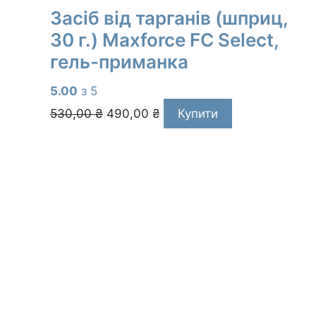
Засіб від тарганів (шприц,
30 г.) Maxforce FC Select,
гель-приманка
5.00
з 5
Оригінальна
Поточна
530,00
₴
490,00
₴
Купити
ціна:
ціна:
530,00 ₴.
490,00 ₴.