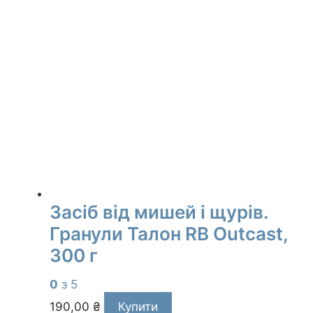
Засіб від мишей і щурів.
Гранули Талон RB Outcast,
300 г
0
з 5
190,00
₴
Купити