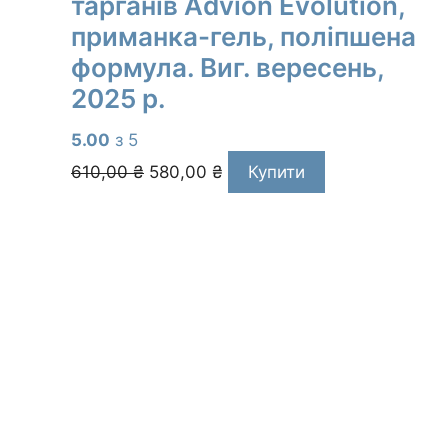
тарганів Advion Evolution,
приманка-гель, поліпшена
формула. Виг. вересень,
2025 р.
5.00
з 5
Оригінальна
Поточна
610,00
₴
580,00
₴
Купити
ціна:
ціна:
610,00 ₴.
580,00 ₴.