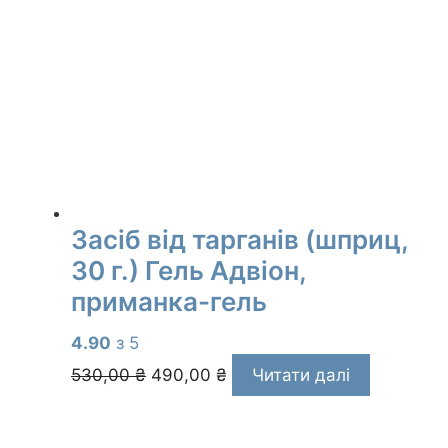
Засіб від тарганів (шприц,
30 г.) Гель Адвіон,
приманка-гель
4.90
з 5
Оригінальна
Поточна
530,00
₴
490,00
₴
Читати далі
ціна:
ціна:
530,00 ₴.
490,00 ₴.