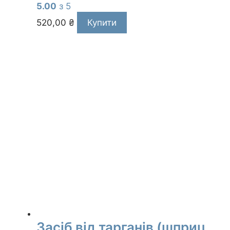
5.00
з 5
520,00
₴
Купити
Засіб від тарганів (шприц,