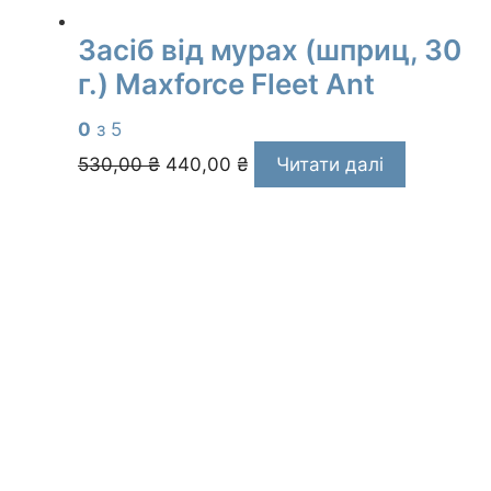
Засіб від мурах (шприц, 30
г.) Maxforce Fleet Ant
0
з 5
Оригінальна
Поточна
530,00
₴
440,00
₴
Читати далі
ціна:
ціна:
530,00 ₴.
440,00 ₴.