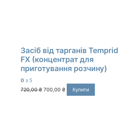
Засіб від тарганів Temprid
FX (концентрат для
приготування розчину)
0
з 5
Оригінальна
Поточна
720,00
₴
700,00
₴
Купити
ціна:
ціна:
720,00 ₴.
700,00 ₴.