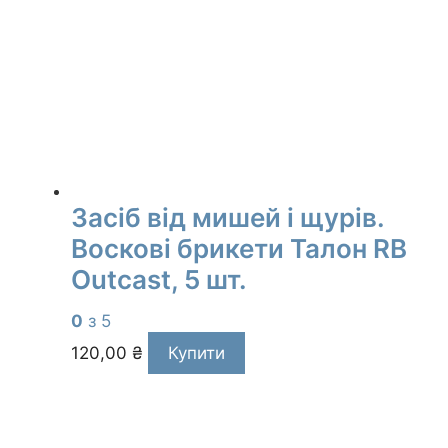
Засіб від мишей і щурів.
Воскові брикети Талон RB
Outcast, 5 шт.
0
з 5
120,00
₴
Купити