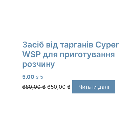
Засіб від тарганів Cyper
WSP для приготування
розчину
5.00
з 5
Оригінальна
Поточна
680,00
₴
650,00
₴
Читати далі
ціна:
ціна:
680,00 ₴.
650,00 ₴.