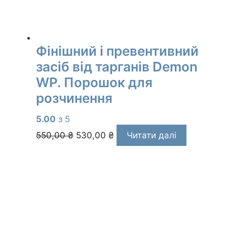
Фінішний і превентивний
засіб від тарганів Demon
WP. Порошок для
розчинення
5.00
з 5
Оригінальна
Поточна
550,00
₴
530,00
₴
Читати далі
ціна:
ціна:
550,00 ₴.
530,00 ₴.