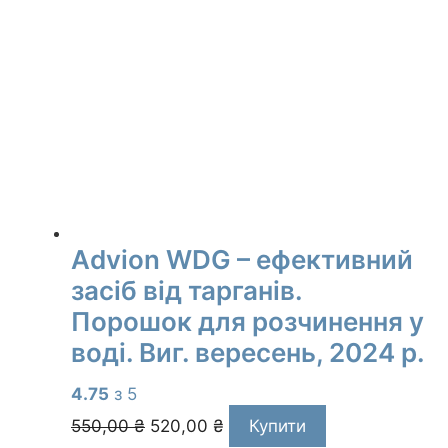
Advion WDG – ефективний
засіб від тарганів.
Порошок для розчинення у
воді. Виг. вересень, 2024 р.
4.75
з 5
Оригінальна
Поточна
550,00
₴
520,00
₴
Купити
ціна:
ціна: