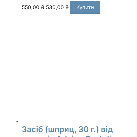
Оригінальна
Поточна
550,00
₴
530,00
₴
Купити
ціна:
ціна:
550,00 ₴.
530,00 ₴.
Засіб (шприц, 30 г.) від