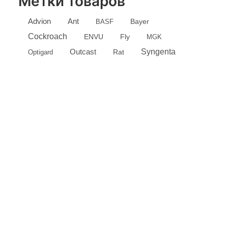
Метки товаров
Advion
Ant
Bayer
BASF
Cockroach
ENVU
Fly
MGK
Outcast
Syngenta
Optigard
Rat