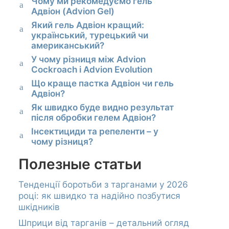
Чому ми рекомедуємо гель
a
Адвіон (Advion Gel)
Який гель Адвіон кращий:
a
український, турецький чи
американський?
У чому різниця між Advion
a
Cockroach і Advion Evolution
Що краще пастка Адвіон чи гель
a
Адвіон?
Як швидко буде видно результат
a
після обробки гелем Адвіон?
Інсектициди та репеленти – у
a
чому різниця?
Полезные статьи
Тенденції боротьби з тарганами у 2026
році: як швидко та надійно позбутися
шкідників
Шприци від тарганів – детальний огляд