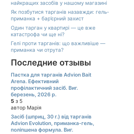
найкращих засобів у нашому магазині
Як позбутися тарганів назавжди: гель-
приманка + бар’єрний захист
Один тарган у квартирі — це вже
катастрофа чи ще ні?
Гелі проти тарганів: що важливіше —
приманка чи отрута?
Последние отзывы
Пастка для тарганів Advion Bait
Arena. Ефективний
профілактичний засіб. Виг.
березень, 2026 р.
5
з 5
автор Марія
Засіб (шприц, 30 г.) від тарганів
Advion Evolution, приманка-гель,
поліпшена формула. Виг.