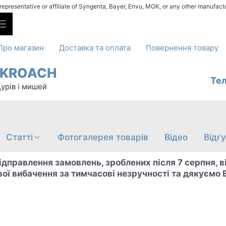
l representative or affiliate of Syngenta, Bayer, Envu, MGK, or any other manufact
Про магазин
Доставка та оплата
Повернення товару
CKROACH
Те
щурів і мишей
Cтатті
Фотогалерея товарів
Відео
Відг
ідправлення замовлень, зроблених після 7 серпня, 
ої вибачення за тимчасові незручності та дякуємо В