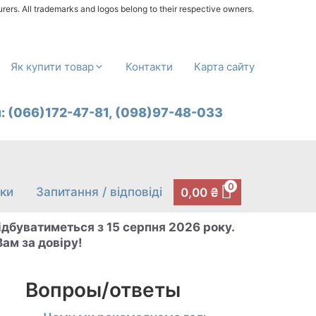
urers. All trademarks and logos belong to their respective owners.
Як купити товар
Контакти
Карта сайту
л:
(066)172-47-81,
(098)97-48-033
0
уки
Запитання / відповіді
0,00
₴
відбуватиметься з 15 серпня 2026 року.
ам за довіру!
Вопроы/ответы