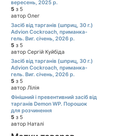
вересень, 2025 р.
5
з 5
автор Олег
Засіб від тарганів (шприц, 30 г.)
Advion Cockroach, приманка-
гель. Виг. січень, 2026 р.
5
з 5
автор Сергій Куйбіда
Засіб від тарганів (шприц, 30 г.)
Advion Cockroach, приманка-
гель. Виг. січень, 2026 р.
5
з 5
автор Лілія
Фінішний і превентивний засіб від
тарганів Demon WP. Порошок
для розчинення
5
з 5
автор Наталі