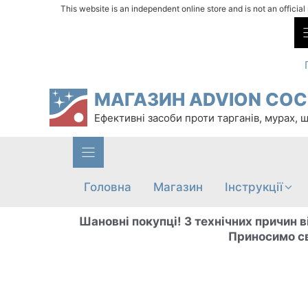
Перейти
This website is an independent online store and is not an officia
до
вмісту
МАГАЗИН ADVION CO
Ефективні засоби проти тарганів, мурах, 
Головна
Магазин
Інструкції
Шановні покупці! З технічних причин в
Приносимо св