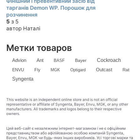
Фінішний і превентивний засіб від
тарганів Demon WP. Порошок для
розчинення
5
з 5
автор Наталі
Метки товаров
Advion
Cockroach
Ant
Bayer
BASF
Outcast
ENVU
Fly
MGK
Optigard
Rat
Syngenta
This website is an independent online store and is not an official
representative or affiliate of Syngenta, Bayer, Envu, MGK, or any other
manufacturers. All trademarks and logos belong to their respective
owners.
Цей веб-сайт є незалежним інтернет-магазином і не є офіційним
представництвом або афілійованою особою компаній Syngenta,
Bayer, Envu, MGK чи будь-яких інших виробників. Усі торгові марки та