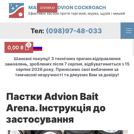
Перейти
МАГАЗИН ADVION COCKROACH
ЗНИЖКА!
до
Ефективні засоби проти тарганів, мурах, щурів і мишей
вмісту
Тел:
(098)97-48-033
0
0,00
₴
Шановні покупці! З технічних причин відправлення
замовлень, зроблених після 7 серпня, відбуватиметься з 15
серпня 2026 року. Приносимо свої вибачення за
тимчасові незручності та дякуємо Вам за довіру!
Пастки Advion Bait
Arena. Інструкція до
застосування