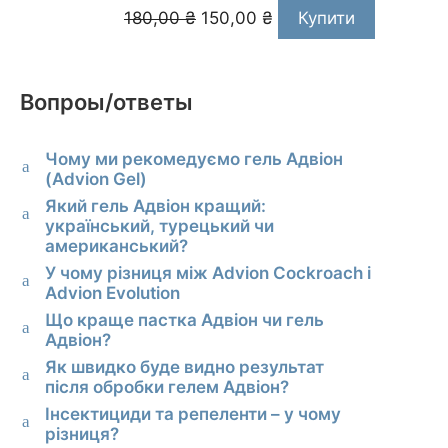
Оригінальна
Поточна
180,00
₴
150,00
₴
Купити
ціна:
ціна:
180,00 ₴.
150,00 ₴.
Вопроы/ответы
Чому ми рекомедуємо гель Адвіон
a
(Advion Gel)
Який гель Адвіон кращий:
a
український, турецький чи
американський?
У чому різниця між Advion Cockroach і
a
Advion Evolution
Що краще пастка Адвіон чи гель
a
Адвіон?
Як швидко буде видно результат
a
після обробки гелем Адвіон?
Інсектициди та репеленти – у чому
a
різниця?