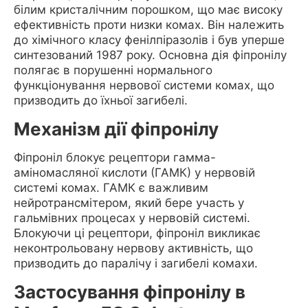
білим кристалічним порошком, що має високу
ефективність проти низки комах. Він належить
до хімічного класу фенілпіразолів і був уперше
синтезований 1987 року. Основна дія фіпронілу
полягає в порушенні нормального
функціонування нервової системи комах, що
призводить до їхньої загибелі.
Механізм дії фіпронілу
Фіпроніл блокує рецептори гамма-
аміномасляної кислоти (ГАМК) у нервовій
системі комах. ГАМК є важливим
нейротрансмітером, який бере участь у
гальмівних процесах у нервовій системі.
Блокуючи ці рецептори, фіпроніл викликає
неконтрольовану нервову активність, що
призводить до паралічу і загибелі комахи.
Застосування фіпронілу в