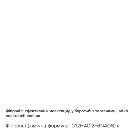
Фіпроніл: ефективний інсектицид у боротьбі з тарганами | advi
cockroach.com.ua
Фіпроніл (хімічна формула: C12H4Cl2F6N4OS) є