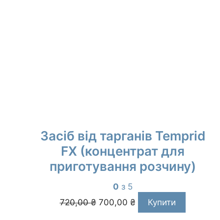
Засіб від тарганів Temprid
FX (концентрат для
приготування розчину)
0
з 5
Оригінальна
Поточна
720,00
₴
700,00
₴
Купити
ціна:
ціна:
720,00 ₴.
700,00 ₴.