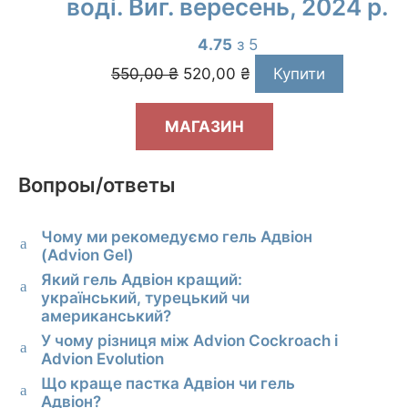
воді. Виг. вересень, 2024 р.
4.75
з 5
Оригінальна
Поточна
550,00
₴
520,00
₴
Купити
ціна:
ціна:
550,00 ₴.
520,00 ₴.
МАГАЗИН
Вопроы/ответы
Чому ми рекомедуємо гель Адвіон
a
(Advion Gel)
Який гель Адвіон кращий:
a
український, турецький чи
американський?
У чому різниця між Advion Cockroach і
a
Advion Evolution
Що краще пастка Адвіон чи гель
a
Адвіон?