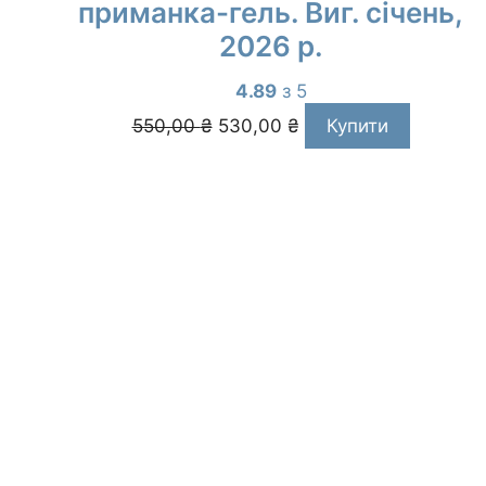
приманка-гель. Виг. січень,
2026 р.
4.89
з 5
Оригінальна
Поточна
550,00
₴
530,00
₴
Купити
ціна:
ціна:
550,00 ₴.
530,00 ₴.