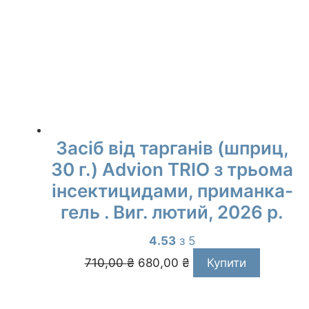
Засіб від тарганів (шприц,
30 г.) Advion TRIO з трьома
інсектицидами, приманка-
гель . Виг. лютий, 2026 р.
4.53
з 5
Оригінальна
Поточна
710,00
₴
680,00
₴
Купити
ціна:
ціна:
710,00 ₴.
680,00 ₴.