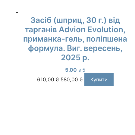
Засіб (шприц, 30 г.) від
тарганів Advion Evolution,
приманка-гель, поліпшена
формула. Виг. вересень,
2025 р.
5.00
з 5
Оригінальна
Поточна
610,00
₴
580,00
₴
Купити
ціна:
ціна:
610,00 ₴.
580,00 ₴.