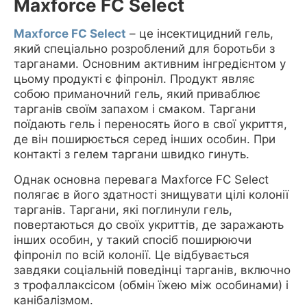
Maxforce FC Select
Maxforce FC Select
– це інсектицидний гель,
який спеціально розроблений для боротьби з
тарганами. Основним активним інгредієнтом у
цьому продукті є фіпроніл. Продукт являє
собою приманочний гель, який приваблює
тарганів своїм запахом і смаком. Таргани
поїдають гель і переносять його в свої укриття,
де він поширюється серед інших особин. При
контакті з гелем таргани швидко гинуть.
Однак основна перевага Maxforce FC Select
полягає в його здатності знищувати цілі колонії
тарганів. Таргани, які поглинули гель,
повертаються до своїх укриттів, де заражають
інших особин, у такий спосіб поширюючи
фіпроніл по всій колонії. Це відбувається
завдяки соціальній поведінці тарганів, включно
з трофаллаксісом (обмін їжею між особинами) і
канібалізмом.