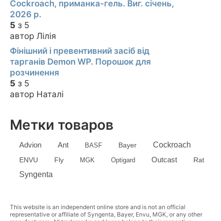
Cockroach, приманка-гель. Виг. січень,
2026 р.
5
з 5
автор Лілія
Фінішний і превентивний засіб від
тарганів Demon WP. Порошок для
розчинення
5
з 5
автор Наталі
Метки товаров
Advion
Cockroach
Ant
Bayer
BASF
Outcast
ENVU
Fly
MGK
Optigard
Rat
Syngenta
This website is an independent online store and is not an official
representative or affiliate of Syngenta, Bayer, Envu, MGK, or any other