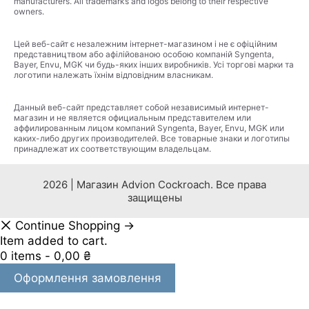
manufacturers. All trademarks and logos belong to their respective
owners.
Цей веб-сайт є незалежним інтернет-магазином і не є офіційним
представництвом або афілійованою особою компаній Syngenta,
Bayer, Envu, MGK чи будь-яких інших виробників. Усі торгові марки та
логотипи належать їхнім відповідним власникам.
Данный веб-сайт представляет собой независимый интернет-
магазин и не является официальным представителем или
аффилированным лицом компаний Syngenta, Bayer, Envu, MGK или
каких-либо других производителей. Все товарные знаки и логотипы
принадлежат их соответствующим владельцам.
2026 | Магазин Advion Cockroach. Все права
защищены
Continue Shopping →
Item added to cart.
0 items -
0,00
₴
Оформлення замовлення