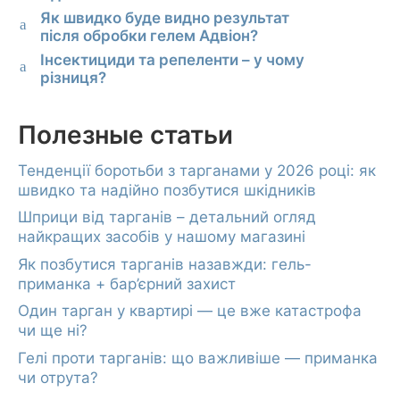
Як швидко буде видно результат
a
після обробки гелем Адвіон?
Інсектициди та репеленти – у чому
a
різниця?
Полезные статьи
Тенденції боротьби з тарганами у 2026 році: як
швидко та надійно позбутися шкідників
Шприци від тарганів – детальний огляд
найкращих засобів у нашому магазині
Як позбутися тарганів назавжди: гель-
приманка + бар’єрний захист
Один тарган у квартирі — це вже катастрофа
чи ще ні?
Гелі проти тарганів: що важливіше — приманка
чи отрута?