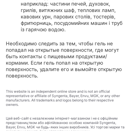
наприклад: частини печей, духовок,
грилів, витяжних шаф, теплових ламп,
кавових урн, парових столів, тостерів,
фритюрниць, посудомийних машин і труб
із гарячою водою.
Необходимо следить за тем, чтобы гель не
попадал на открытые поверхности, где могут
быть контакты с пищевыми продуктами/
кормами. Если гель попал на открытую
поверхность, удалите его и вымойте открытую
поверхность.
This website is an independent online store and is not an official
representative or affiliate of Syngenta, Bayer, Envu, MGK, or any other
manufacturers. All trademarks and logos belong to their respective
owners.
Цей веб-сайт є незалежним інтернет-магазином і не є офіційним
представництвом або афілійованою особою компаній Syngenta,
Bayer, Envu, MGK чи будь-яких інших виробників. Усі торгові марки та