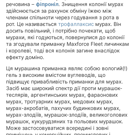
речовина –
фіпроніл
. Знищення колонії мурах
здійснюється за рахунок обміну їжею між
членами спільноти через годування з рота в
рот. Це називається
трофаллаксис
мурах. Він
досить повільний, і потрібно почекати, щоб
мурахи, які годуються, повернулися до колонії
та згодували приманку Maxforce Fleet личинкам
і королеві, тоді вся колонія загине внаслідок
ефекту доміно.
Ця мурашина приманка являє собою вологий(!)
гель з високим вмістом вуглеводів, що
підвищує привабливість приманки для мурах.
Засіб має широкий спектр дії проти мурашок-
теслярів, аргентинських мурах, фараонових
мурах, тротуарних мурах, медових мурах,
мурах-акробатів, пахучих будинкових мурах,
мурах-злодіїв, мурашок-злодіїв, великоголових
мурашок, кукурудзяних та польових мурашок.
Може застосовуватися всередині і зовні
приміщень у комерційних, промислових і