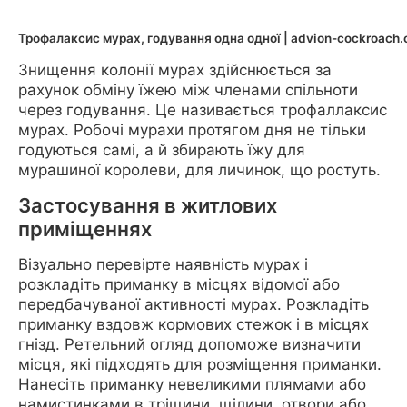
Трофалаксис мурах, годування одна одної | advion-cockroach
Знищення колонії мурах здійснюється за
рахунок обміну їжею між членами спільноти
через годування. Це називається трофаллаксис
мурах. Робочі мурахи протягом дня не тільки
годуються самі, а й збирають їжу для
мурашиної королеви, для личинок, що ростуть.
Застосування в житлових
приміщеннях
Візуально перевірте наявність мурах і
розкладіть приманку в місцях відомої або
передбачуваної активності мурах. Розкладіть
приманку вздовж кормових стежок і в місцях
гнізд. Ретельний огляд допоможе визначити
місця, які підходять для розміщення приманки.
Нанесіть приманку невеликими плямами або
намистинками в тріщини, щілини, отвори або