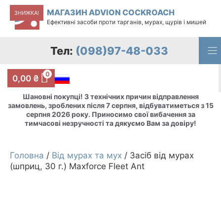
Перейти
МАГАЗИН ADVION COCKROACH
ЗНИЖКА!
до
Ефективні засоби проти тарганів, мурах, щурів і мишей
вмісту
Тел:
(098)97-48-033
0
0,00
₴
Шановні покупці! З технічних причин відправлення
замовлень, зроблених після 7 серпня, відбуватиметься з 15
серпня 2026 року. Приносимо свої вибачення за
тимчасові незручності та дякуємо Вам за довіру!
Головна
/
Від мурах та мух
/ Засіб від мурах
(шприц, 30 г.) Maxforce Fleet Ant