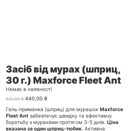
Засіб від мурах (шприц,
30 г.) Maxforce Fleet Ant
Немає в наявності
Оригінальна
Поточна
440,00
₴
530,00
₴
ціна:
ціна:
Гель-приманка (шприц) для мурашок
Maxforce
530,00 ₴.
440,00 ₴.
Fleet Ant
забезпечує швидку та ефективну
боротьбу з мурахами протягом 3-5 днів.
Ціна
вказана за один шприц-тюбик.
Активна