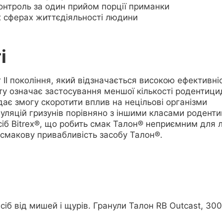
онтроль за один прийом порції приманки
х сферах життєдіяльності людини
і
 II покоління, який відзначається високою ефективні
ту означає застосування меншої кількості родентици
дає змогу скоротити вплив на нецільові організми
уляцій гризунів порівняно з іншими класами роденти
асіб Bitrex®, що робить смак Талон® неприємним для
 смакову привабливість засобу Талон®.
іб від мишей і щурів. Гранули Талон RB Outcast, 300