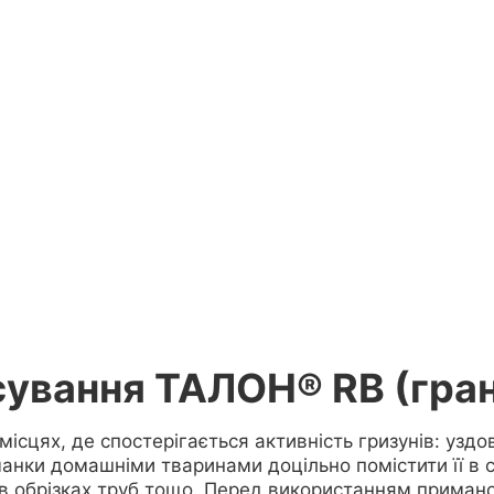
сування ТАЛОН® RB (гра
місцях, де спостерігається активність гризунів: уздо
анки домашніми тваринами доцільно помістити її в 
, в обрізках труб тощо. Перед використанням приман