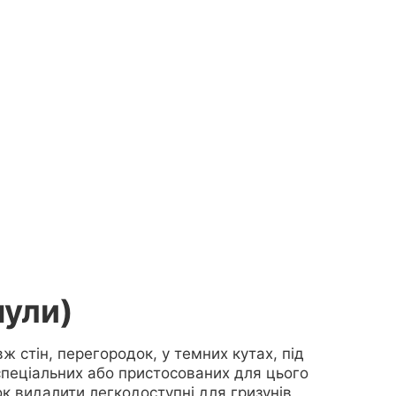
нули)
вж стін, перегородок, у темних кутах, під
спеціальних або пристосованих для цього
ок видалити легкодоступні для гризунів