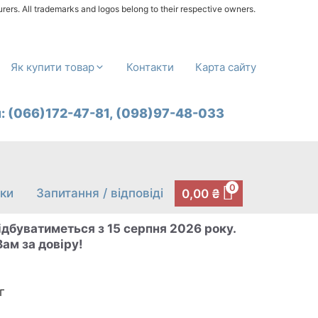
urers. All trademarks and logos belong to their respective owners.
Як купити товар
Контакти
Карта сайту
л:
(066)172-47-81,
(098)97-48-033
0
уки
Запитання / відповіді
0,00
₴
відбуватиметься з 15 серпня 2026 року.
ам за довіру!
г