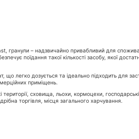
ast, гранули – надзвичайно привабливий для спожива
печує поїдання такої кількості засобу, якої достатн
, що легко дозується та ідеально підходить для зас
омерційних приміщень.
 території, сховища, льохи, кормоцехи, господарські
дрібна торгівля, місця загального харчування.