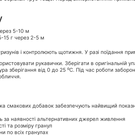
у
ерез 5-10 м
-15 г через 2-5 м
ризунів і контролюють щотижня. У разі поїдання пр
ристовувати рукавички. Зберігати в оригінальній уп
а зберігання від 0 до 25 ⁰С. Під час роботи забороня
обличчя.
зка смакових добавок забезпечують найвищий показн
ь за наявності альтернативних джерел живлення
ті та розміру гранул
ни по всіх гранулах