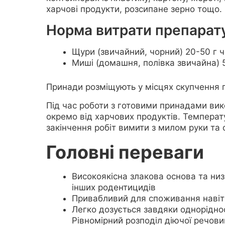
харчові продукти, розсипане зерно тощо.
Норма витрати препарат
Щури (звичайний, чорний) 20-50 г ч
Миші (домашня, полівка звичайна) 5
Принади розміщують у місцях скупчення г
Під час роботи з готовими принадами вико
окремо від харчових продуктів. Температур
закінчення робіт вимити з милом руки та 
Головні переваги
Високоякісна злакова основа та ни
інших родентицидів
Привабливий для споживання навіт
Легко дозується завдяки одноріднос
Рівномірний розподіл діючої речови