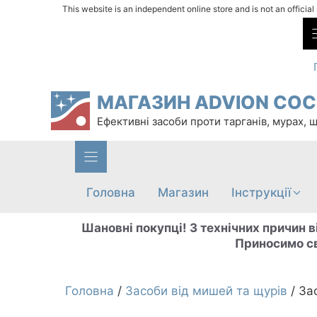
Перейти
This website is an independent online store and is not an officia
до
вмісту
МАГАЗИН ADVION CO
Ефективні засоби проти тарганів, мурах, 
Головна
Магазин
Інструкції
Шановні покупці! З технічних причин в
Приносимо св
Головна
/
Засоби від мишей та щурів
/ За