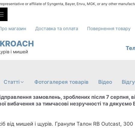
l representative or affiliate of Syngenta, Bayer, Envu, MGK, or any other manufact
Про магазин
Доставка та оплата
Повернення товару
CKROACH
Те
щурів і мишей
Cтатті
Фотогалерея товарів
Відео
Відг
ідправлення замовлень, зроблених після 7 серпня, 
ої вибачення за тимчасові незручності та дякуємо В
сіб від мишей і щурів. Гранули Талон RB Outcast, 300 