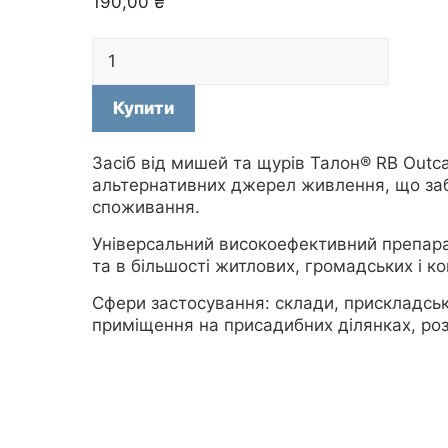
190,00
₴
Засіб
від
мишей
Купити
і
щурів.
Гранули
Засіб від мишей та щурів Талон® RB Outc
Талон
альтернативних джерел живлення, що забез
RB
споживання.
Outcast,
Універсальний високоефективний препарат
300
та в більшості житлових, громадських і к
г
кількість
Сфери застосування: склади, прискладські
приміщення на присадибних ділянках, роз