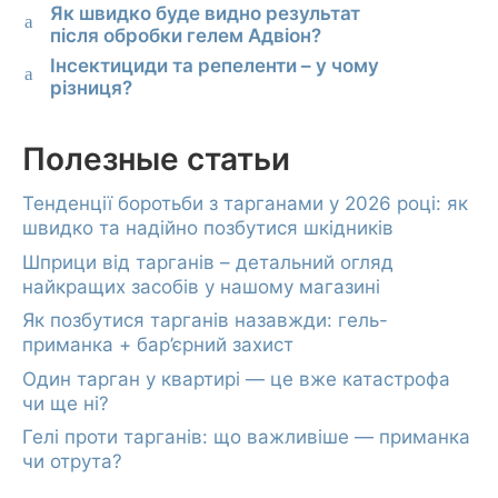
Як швидко буде видно результат
a
після обробки гелем Адвіон?
Інсектициди та репеленти – у чому
a
різниця?
Полезные статьи
Тенденції боротьби з тарганами у 2026 році: як
швидко та надійно позбутися шкідників
Шприци від тарганів – детальний огляд
найкращих засобів у нашому магазині
Як позбутися тарганів назавжди: гель-
приманка + бар’єрний захист
Один тарган у квартирі — це вже катастрофа
чи ще ні?
Гелі проти тарганів: що важливіше — приманка
чи отрута?