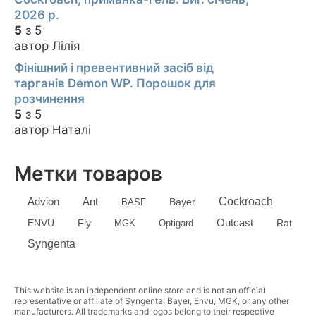
2026 р.
5
з 5
автор Лілія
Фінішний і превентивний засіб від
тарганів Demon WP. Порошок для
розчинення
5
з 5
автор Наталі
Метки товаров
Advion
Cockroach
Ant
Bayer
BASF
Outcast
ENVU
Fly
MGK
Optigard
Rat
Syngenta
This website is an independent online store and is not an official
representative or affiliate of Syngenta, Bayer, Envu, MGK, or any other
manufacturers. All trademarks and logos belong to their respective