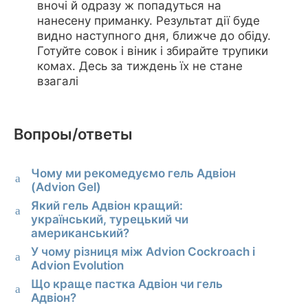
вночі й одразу ж попадуться на
нанесену приманку. Результат дії буде
видно наступного дня, ближче до обіду.
Готуйте совок і віник і збирайте трупики
комах. Десь за тиждень їх не стане
взагалі
Вопроы/ответы
Чому ми рекомедуємо гель Адвіон
a
(Advion Gel)
Який гель Адвіон кращий:
a
український, турецький чи
американський?
У чому різниця між Advion Cockroach і
a
Advion Evolution
Що краще пастка Адвіон чи гель
a
Адвіон?