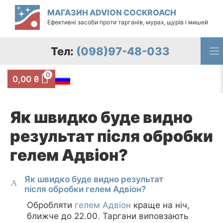
Перейти
МАГАЗИН ADVION COCKROACH
до
Ефективні засоби проти тарганів, мурах, щурів і мишей
вмісту
Тел:
(098)97-48-033
0
0,00
₴
Як швидко буде видно
результат після обробки
гелем Адвіон?
Як швидко буде видно результат
A
після обробки гелем Адвіон?
Обробляти
гелем Адвіон
краще на ніч,
ближче до 22.00. Таргани виповзають