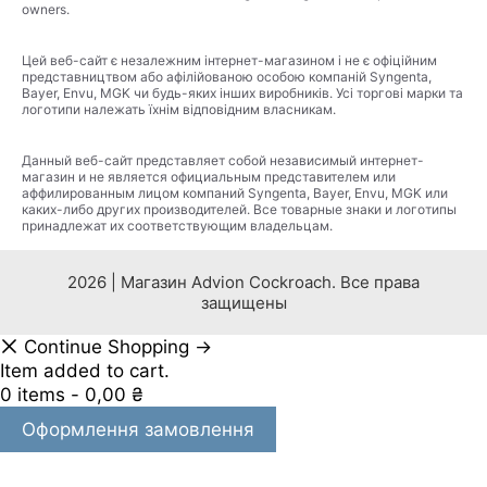
owners.
Цей веб-сайт є незалежним інтернет-магазином і не є офіційним
представництвом або афілійованою особою компаній Syngenta,
Bayer, Envu, MGK чи будь-яких інших виробників. Усі торгові марки та
логотипи належать їхнім відповідним власникам.
Данный веб-сайт представляет собой независимый интернет-
магазин и не является официальным представителем или
аффилированным лицом компаний Syngenta, Bayer, Envu, MGK или
каких-либо других производителей. Все товарные знаки и логотипы
принадлежат их соответствующим владельцам.
2026 | Магазин Advion Cockroach. Все права
защищены
Continue Shopping →
Item added to cart.
0 items -
0,00
₴
Оформлення замовлення