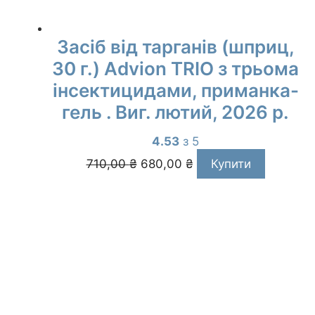
Засіб від тарганів (шприц,
30 г.) Advion TRIO з трьома
інсектицидами, приманка-
гель . Виг. лютий, 2026 р.
4.53
з 5
Оригінальна
Поточна
710,00
₴
680,00
₴
Купити
ціна:
ціна:
710,00 ₴.
680,00 ₴.