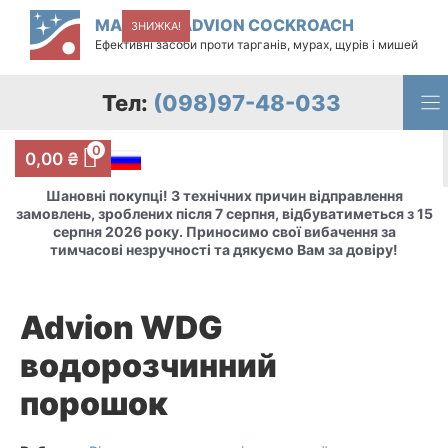
Перейти
МАГАЗИН ADVION COCKROACH
ЗНИЖКА!
ЗНИЖКА!
ЗНИЖКА!
ЗНИЖКА!
ЗНИЖКА!
ЗНИЖКА!
до
Ефективні засоби проти тарганів, мурах, щурів і мишей
вмісту
Тел:
(098)97-48-033
0
0,00
₴
Шановні покупці! З технічних причин відправлення
замовлень, зроблених після 7 серпня, відбуватиметься з 15
серпня 2026 року. Приносимо свої вибачення за
тимчасові незручності та дякуємо Вам за довіру!
Advion WDG
водорозчинний
порошок