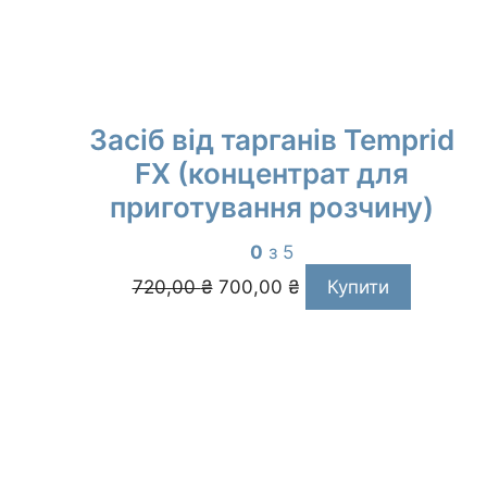
Засіб від тарганів Temprid
FX (концентрат для
приготування розчину)
0
з 5
Оригінальна
Поточна
720,00
₴
700,00
₴
Купити
ціна:
ціна:
720,00 ₴.
700,00 ₴.