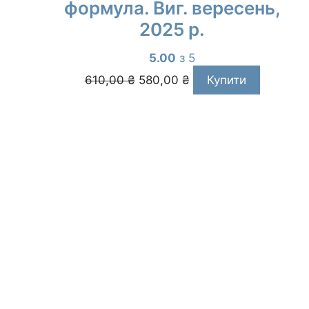
формула. Виг. вересень,
2025 р.
5.00
з 5
Оригінальна
Поточна
610,00
₴
580,00
₴
Купити
ціна:
ціна:
610,00 ₴.
580,00 ₴.