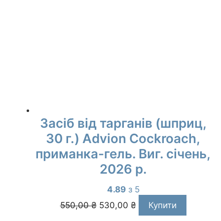
Засіб від тарганів (шприц,
30 г.) Advion Cockroach,
приманка-гель. Виг. січень,
2026 р.
4.89
з 5
Оригінальна
Поточна
550,00
₴
530,00
₴
Купити
ціна:
ціна: