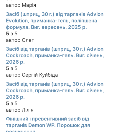
автор Марія
Засіб (шприц, 30 г.) від тарганів Advion
Evolution, приманка-гель, поліпшена
формула. Виг. вересень, 2025 р.
5
з 5
автор Олег
Засіб від тарганів (шприц, 30 г.) Advion
Cockroach, приманка-гель. Виг. січень,
2026 р.
5
з 5
автор Сергій Куйбіда
Засіб від тарганів (шприц, 30 г.) Advion
Cockroach, приманка-гель. Виг. січень,
2026 р.
5
з 5
автор Лілія
Фінішний і превентивний засіб від
тарганів Demon WP. Порошок для
розчинення