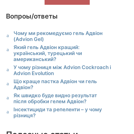
Вопроы/ответы
Чому ми рекомедуємо гель Адвіон
a
(Advion Gel)
Який гель Адвіон кращий:
a
український, турецький чи
американський?
У чому різниця між Advion Cockroach і
a
Advion Evolution
Що краще пастка Адвіон чи гель
a
Адвіон?
Як швидко буде видно результат
a
після обробки гелем Адвіон?
Інсектициди та репеленти – у чому
a
різниця?