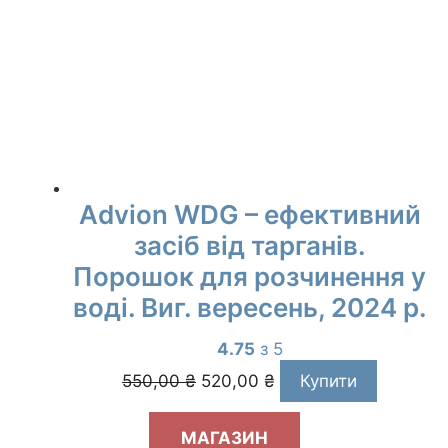
Advion WDG – ефективний
засіб від тарганів.
Порошок для розчинення у
воді. Виг. вересень, 2024 р.
4.75
з 5
Оригінальна
Поточна
550,00
₴
520,00
₴
Купити
ціна:
ціна:
550,00 ₴.
520,00 ₴.
МАГАЗИН