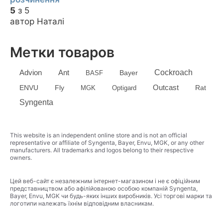
5
з 5
автор Наталі
Метки товаров
Advion
Cockroach
Ant
Bayer
BASF
Outcast
ENVU
Fly
MGK
Optigard
Rat
Syngenta
This website is an independent online store and is not an official
representative or affiliate of Syngenta, Bayer, Envu, MGK, or any other
manufacturers. All trademarks and logos belong to their respective
owners.
Цей веб-сайт є незалежним інтернет-магазином і не є офіційним
представництвом або афілійованою особою компаній Syngenta,
Bayer, Envu, MGK чи будь-яких інших виробників. Усі торгові марки та
логотипи належать їхнім відповідним власникам.