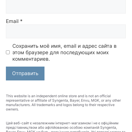
Email
*
Сохранить моё имя, email и адрес сайта в
этом браузере для последующих моих
комментариев.
This website is an independent online store and is not an official
representative or affiliate of Syngenta, Bayer, Envu, MGK, or any other
manufacturers. All trademarks and logos belong to their respective
owners.
Цей веб-сайт є незалежним інтернет-магазином і не є офіційним
представництвом або афілійованою особою компаній Syngenta,
Bayer, Envu, MGK чи будь-яких інших виробників. Усі торгові марки та