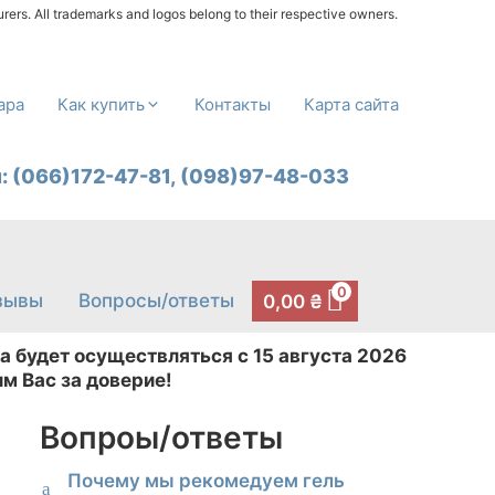
urers. All trademarks and logos belong to their respective owners.
ара
Как купить
Контакты
Карта сайта
л:
(066)172-47-81,
(098)97-48-033
0
зывы
Вопросы/ответы
0,00
₴
а будет осуществляться с 15 августа 2026
м Вас за доверие!
Вопроы/ответы
Почему мы рекомедуем гель
a