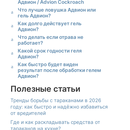
Адвион / Advion Cockroach
Что лучше ловушка Адвион или
a
гель Адвион?
Как долго действует гель
a
Адвион?
Что делать если отрава не
a
работает?
Какой срок годности геля
a
Адвион?
Как быстро будет виден
a
результат после обработки гелем
Адвион?
Полезные статьи
Тренды борьбы с тараканами в 2026
году: как быстро и надёжно избавиться
от вредителей
Где и как раскладывать средства от
тараканов на кухне?