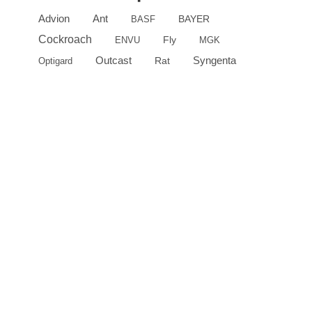
Advion
Ant
BASF
BAYER
Cockroach
ENVU
Fly
MGK
Outcast
Syngenta
Optigard
Rat