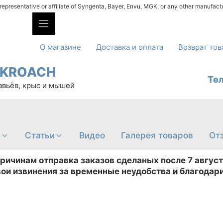
l representative or affiliate of Syngenta, Bayer, Envu, MGK, or any other manufact
О магазине
Доставка и оплата
Возврат тов
CKROACH
Те
авьёв, крыс и мышей
и
Cтатьи
Видео
Галерея товаров
От
ичинам отправка заказов сделаных после 7 август
вои извинения за временные неудобства и благодари