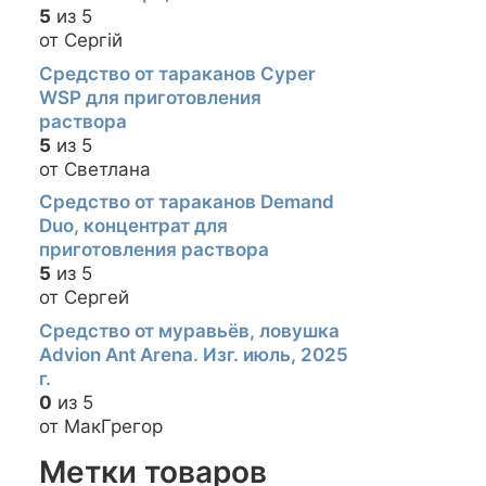
5
из 5
от Сергій
Средство от тараканов Cyper
WSP для приготовления
раствора
5
из 5
от Светлана
Средство от тараканов Demand
Duo, концентрат для
приготовления раствора
5
из 5
от Сергей
Средство от муравьёв, ловушка
Advion Ant Arena. Изг. июль, 2025
г.
0
из 5
от МакГрегор
Метки товаров