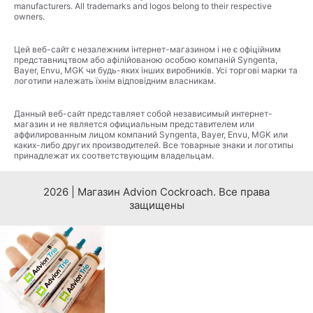
manufacturers. All trademarks and logos belong to their respective
owners.
Цей веб-сайт є незалежним інтернет-магазином і не є офіційним
представництвом або афілійованою особою компаній Syngenta,
Bayer, Envu, MGK чи будь-яких інших виробників. Усі торгові марки та
логотипи належать їхнім відповідним власникам.
Данный веб-сайт представляет собой независимый интернет-
магазин и не является официальным представителем или
аффилированным лицом компаний Syngenta, Bayer, Envu, MGK или
каких-либо других производителей. Все товарные знаки и логотипы
принадлежат их соответствующим владельцам.
2026 | Магазин Advion Cockroach. Все права
защищены