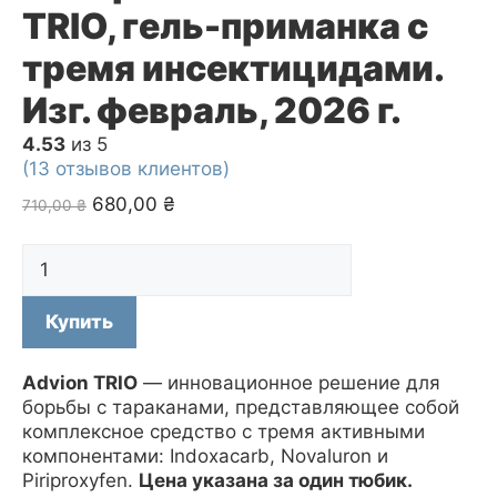
TRIO, гель-приманка с
тремя инсектицидами.
Изг. февраль, 2026 г.
4.53
из 5
(
13
отзывов клиентов)
Первоначальная
Текущая
680,00
₴
710,00
₴
цена
цена:
составляла
680,00 ₴.
Количество
710,00 ₴.
товара
Средство
Купить
(шприц,
30
г.)
Advion TRIO
— инновационное решение для
от
борьбы с тараканами, представляющее собой
тараканов
комплексное средство с тремя активными
Advion
компонентами: Indoxacarb, Novaluron и
TRIO,
Piriproxyfen.
Цена указана за один тюбик.