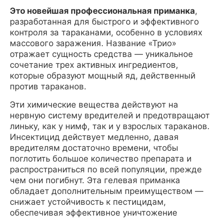
гель-
Это новейшая профессиональная приманка
,
приманка
разработанная для быстрого и эффективного
с
контроля за тараканами, особенно в условиях
тремя
массового заражения. Название «Трио»
инсектицидами.
отражает сущность средства — уникальное
Изг.
сочетание трех активных ингредиентов,
февраль,
которые образуют мощный яд, действенный
2026
против тараканов.
г.
Эти химические вещества действуют на
нервную систему вредителей и предотвращают
линьку, как у нимф, так и у взрослых тараканов.
Инсектицид действует медленно, давая
вредителям достаточно времени, чтобы
поглотить большое количество препарата и
распространиться по всей популяции, прежде
чем они погибнут. Эта гелевая приманка
обладает дополнительным преимуществом —
снижает устойчивость к пестицидам,
обеспечивая эффективное уничтожение