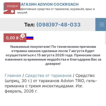
Перейти
МАГАЗИН ADVION COCKROACH
СКИДКА!
к
Эффективные средства от тараканов, муравьёв, крыс и
содержимому
мышей
Тел:
(098)97-48-033
0
0,00
₴
Уважаемые покупатели! По техническим причинам
отправка заказов сделаных после 7 августа будет
осуществляться с 15 августа 2026 года. Приносим свои
извинения за временные неудобства и благодарим Вас за
доверие!
Главная
/
Средства от тараканов
/ Средство
(шприц, 30 г.) от тараканов Advion TRIO, гель-
приманка с тремя инсектицидами. Изг.
февраль, 2026 г.