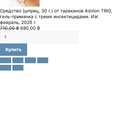
Средство (шприц, 30 г.) от тараканов Advion TRIO,
гель-приманка с тремя инсектицидами. Изг.
февраль, 2026 г.
Первоначальная
Текущая
710,00
₴
680,00
₴
Количество
цена
цена:
товара
составляла
680,00 ₴.
Средство
710,00 ₴.
Купить
(шприц,
30
г.)
от
тараканов
Advion
TRIO,
гель-
приманка
с
тремя
инсектицидами.