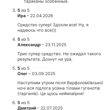
тараканы особенные.
5
из 5
Ира
–
22.04.2026
Средство супер! Здохли все! Ну, я
надеюсь что все)))
5
из 5
Александр
–
23.11.2025
Трио супер средство. Не ожидал такого
результата. Дохнут на ура.
5
из 5
Олег
–
03.09.2025
Наступним утром після Варфоломіївської
ночі вся підлога усіяна тілами гугенотів
(тарганів). Це щось неймовірне!
5
из 5
Дмитрий
–
22.07.2025