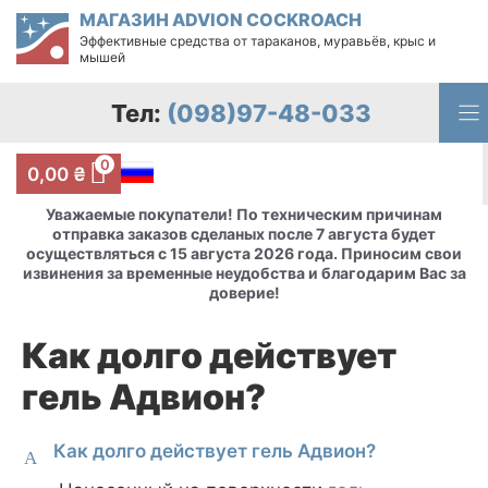
Перейти
МАГАЗИН ADVION COCKROACH
к
Эффективные средства от тараканов, муравьёв, крыс и
содержимому
мышей
Тел:
(098)97-48-033
0
0,00
₴
Уважаемые покупатели! По техническим причинам
отправка заказов сделаных после 7 августа будет
осуществляться с 15 августа 2026 года. Приносим свои
извинения за временные неудобства и благодарим Вас за
доверие!
Как долго действует
гель Адвион?
Как долго действует гель Адвион?
A