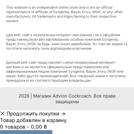
This website is an independent online store and is not an official
representative or affiliate of Syngenta, Bayer, Envu, MGK, or any other
manufacturers. All trademarks and logos belong to their respective
owners.
Цей веб-сайт є незалежним інтернет-магазином і не є офіційним
представництвом або афілійованою особою компаній Syngenta,
Bayer, Envu, MGK чи будь-яких інших виробників. Усі торгові марки та
логотипи належать їхнім відповідним власникам.
Данный веб-сайт представляет собой независимый интернет-
магазин и не является официальным представителем или
аффилированным лицом компаний Syngenta, Bayer, Envu, MGK или
каких-либо других производителей. Все товарные знаки и логотипы
принадлежат их соответствующим владельцам.
2026 | Магазин Advion Cockroach. Все права
защищены
Продолжить покупки →
Товар добавлен в корзину.
0 товаров -
0,00
₴