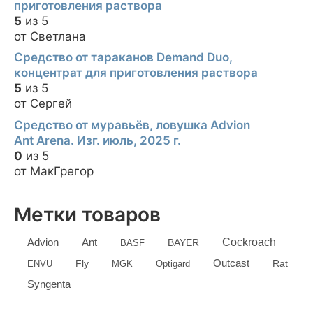
приготовления раствора
5
из 5
от Светлана
Средство от тараканов Demand Duo,
концентрат для приготовления раствора
5
из 5
от Сергей
Средство от муравьёв, ловушка Advion
Ant Arena. Изг. июль, 2025 г.
0
из 5
от МакГрегор
Метки товаров
Advion
Cockroach
Ant
BASF
BAYER
Outcast
ENVU
Fly
MGK
Optigard
Rat
Syngenta